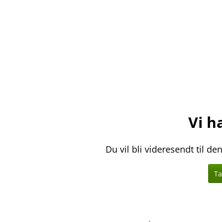
Vi ha
Du vil bli videresendt til d
Ta