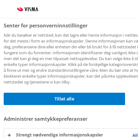
Senter for personverninnstillinger
Når du besøker et nettsted, kan det lagre eller hente informasjon i nettles
for det meste i form av informasjonskapsler. Denne informasjonen kan 
deg, preferansene dine eller enheten din eller bli brukt for å få nettstedet t
fungere som du forventer. Informasjonen identifiserer deg vanligvis ikke d
Flyt Skole
men det kan gi deg en mer tilpasset nettopplevelse. Du kan velge ikke å til
enkelte typer informasjonskapsler. Klikk på de forskjellige kategorioverskr
Arendal
å finne ut mer og endre standardinnstillingene våre. Men du bør vite at h
blokkerer enkelte typer informasjonskapsler, kan det påvirke opplevelsen
nettstedet og tjenestene vi kan tilby.
Tillat alle
Logg inn med
Logg inn med
ID-porten
Feide
Administrer samtykkepreferanser
Strengt nødvendige informasjonskapsler
All