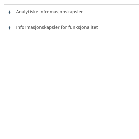
Foresattportal
Elevportal
Analytiske infromasjonskapsler
Informasjonskapsler for funksjonalitet