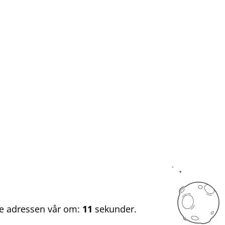
nye adressen vår om:
11
sekunder.