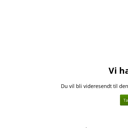
Vi ha
Du vil bli videresendt til d
Ta