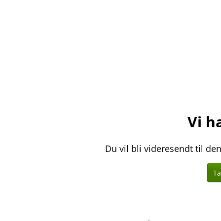
Vi ha
Du vil bli videresendt til d
Ta