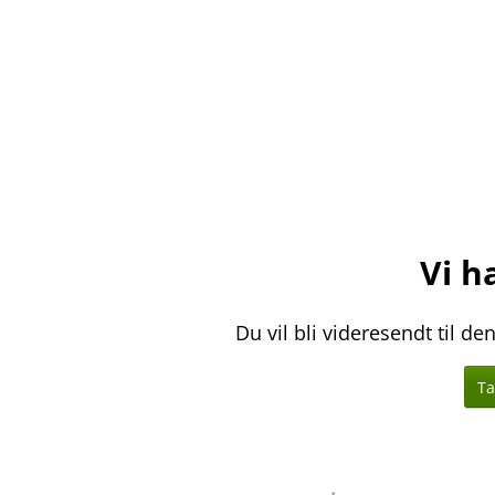
Vi ha
Du vil bli videresendt til d
Ta