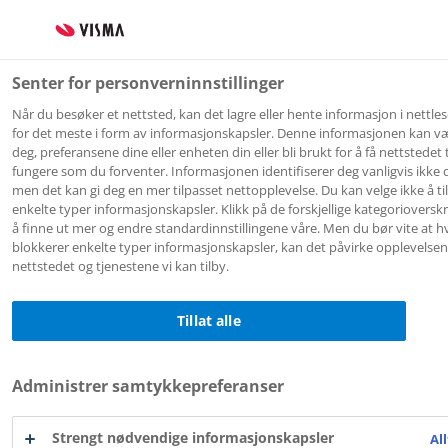
Senter for personverninnstillinger
Når du besøker et nettsted, kan det lagre eller hente informasjon i nettles
for det meste i form av informasjonskapsler. Denne informasjonen kan 
deg, preferansene dine eller enheten din eller bli brukt for å få nettstedet t
fungere som du forventer. Informasjonen identifiserer deg vanligvis ikke d
Flyt Skole
men det kan gi deg en mer tilpasset nettopplevelse. Du kan velge ikke å til
enkelte typer informasjonskapsler. Klikk på de forskjellige kategorioverskr
Surnadal
å finne ut mer og endre standardinnstillingene våre. Men du bør vite at h
blokkerer enkelte typer informasjonskapsler, kan det påvirke opplevelsen
nettstedet og tjenestene vi kan tilby.
Tillat alle
Foresattportal
Logg inn med
ID-porten
Administrer samtykkepreferanser
Strengt nødvendige informasjonskapsler
All