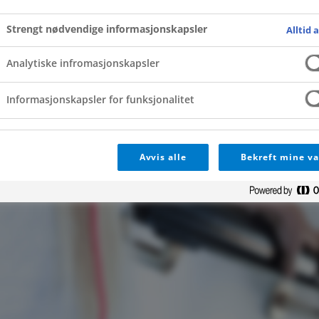
Foresattportal
Strengt nødvendige informasjonskapsler
Alltid 
Analytiske infromasjonskapsler
Informasjonskapsler for funksjonalitet
Avvis alle
Bekreft mine va