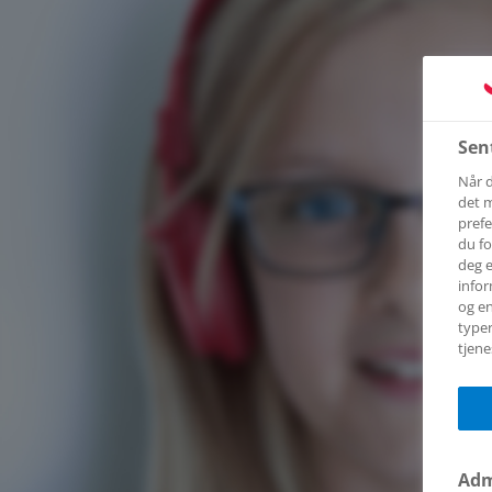
Sen
Når d
det m
prefe
du fo
deg e
infor
og en
typer
tjene
Adm