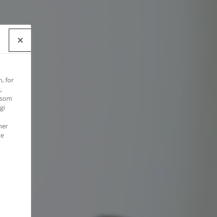
, for
,
e som
gi
mer
te