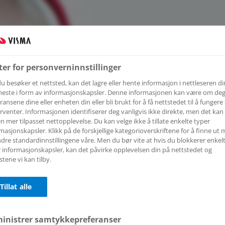
ter for personverninnstillinger
u besøker et nettsted, kan det lagre eller hente informasjon i nettleseren din
este i form av informasjonskapsler. Denne informasjonen kan være om deg
ransene dine eller enheten din eller bli brukt for å få nettstedet til å funger
rventer. Informasjonen identifiserer deg vanligvis ikke direkte, men det kan 
n mer tilpasset nettopplevelse. Du kan velge ikke å tillate enkelte typer
masjonskapsler. Klikk på de forskjellige kategorioverskriftene for å finne ut 
Flyt Skole
dre standardinnstillingene våre. Men du bør vite at hvis du blokkerer enkel
 informasjonskapsler, kan det påvirke opplevelsen din på nettstedet og
Vindafjord
stene vi kan tilby.
Tillat alle
Logg inn med
Logg inn med
ID-porten
Feide
inistrer samtykkepreferanser