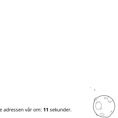
nye adressen vår om:
11
sekunder.